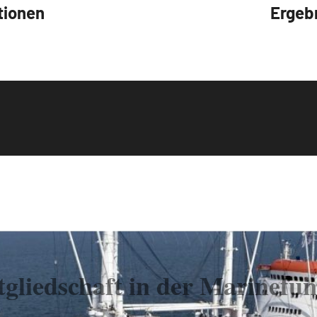
tionen
Ergeb
gliedschaft in der Marinefun