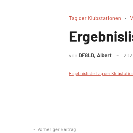
Tag der Klubstationen
V
Ergebnisl
von
DF8LD, Albert
202
Ergebnisliste Tag der Klubstati
Beitragsnavigation
Vorheriger Beitrag