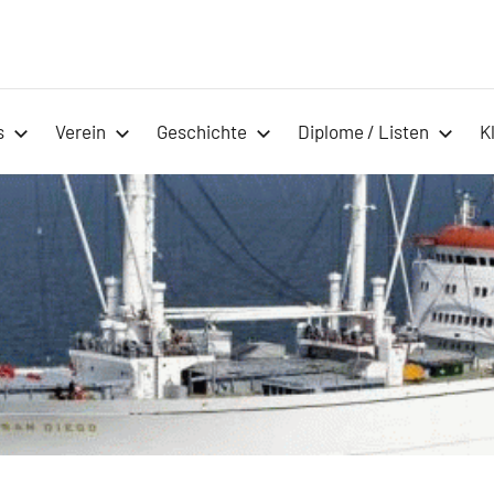
Marinefunker
Marinefunker-
Runde
Runde
e.V.
s
Verein
Geschichte
Diplome / Listen
K
e.V.