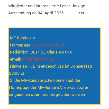
Mitglieder und interessierte Leser. Jetzige
Aussendung ab 04. April 2026 ……..…… ==>
MF-Runde e.V.
Homepage:
www.mf-runde.de
Redaktion: DL1HBL, Claus, MF876
email:
dl1hbl(at)darc.de
Hinweise: 1. Einsendeschluss ist Donnerstag
20:00 LT
2. Die MF-Rundsprüche können auf der
Homepage der MF-Runde e.V. etwas später
eingesehen oder heruntergeladen werden