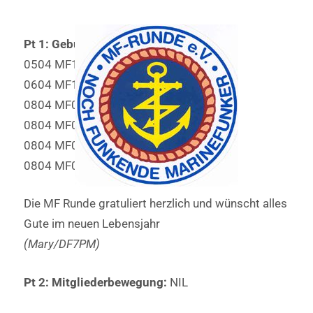
Pt 1: Geburtstage:
0504 MF1183 DF5GF Franz
0604 MF1108 I5EFO Emilio 80 Jahre
0804 MF0558 DJ1PQ Robert 89 Jahre
0804 MF0633 DL2GWR Walter
0804 MF0776 DF6LP Jutta
0804 MF0969 GØELZ Bill
Die MF Runde gratuliert herzlich und wünscht alles
Gute im neuen Lebensjahr
(Mary/DF7PM)
Pt 2: Mitgliederbewegung:
NIL