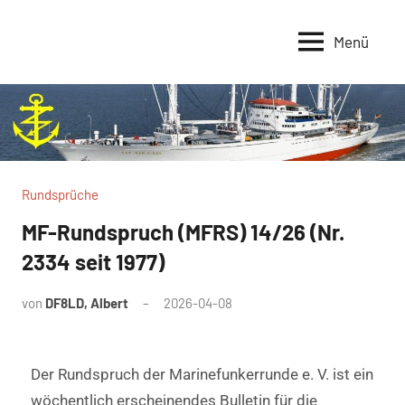
Menü
Marinefunker-
Marinefunker-
Runde
Runde
e.V.
e.V.
Rundsprüche
MF-Rundspruch (MFRS) 14/26 (Nr.
2334 seit 1977)
von
DF8LD, Albert
2026-04-08
Der Rundspruch der Marinefunkerrunde e. V. ist ein
wöchentlich erscheinendes Bulletin für die