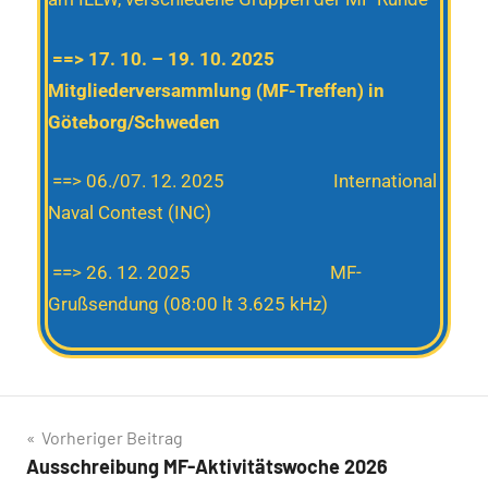
==> 17. 10. – 19. 10. 2025
Mitgliederversammlung (MF-Treffen) in
Göteborg/Schweden
==> 06./07. 12. 2025 International
Naval Contest (INC)
==> 26. 12. 2025 MF-
Grußsendung (08:00 lt 3.625 kHz)
Vorheriger Beitrag
Ausschreibung MF-Aktivitätswoche 2026