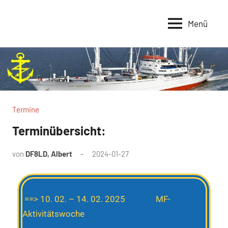
Menü
Marinefunker-
Marinefunker-
Runde
Runde
e.V.
e.V.
Termine
Terminübersicht:
von
DF8LD, Albert
2024-01-27
==> 10. 02. – 14. 02. 2025 MF-
Aktivitätswoche